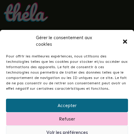
Gérer le consentement aux
• Politique de confidentialité
cookies
• Mentions légales
• Termes et conditions
Pour offrir les meilleures expériences, nous utilisons des
• Guenrouët.fr
technologies telles que les cookies pour stocker et/ou accéder aux
informations des appareils. Le fait de consentir à ces
© 2026 Théla -
Nicolas Le Gall
technologies nous permettra de traiter des données telles que le
comportement de navigation ou les ID uniques sur ce site. Le fait
de ne pas consentir ou de retirer son consentement peut avoir un
effet négatif sur certaines caractéristiques et fonctions.
Ce site dans votre commune ?
Ce site est la réponse simple et conçue pour
Accepter
tous•tes, permettant de développer les liens
intergénérationnels et la vie de votre ville ou
Refuser
commune...
et de garder un fichier à jour de vos
associations.
Contactez-moi pour en discuter.
Voir les préférences