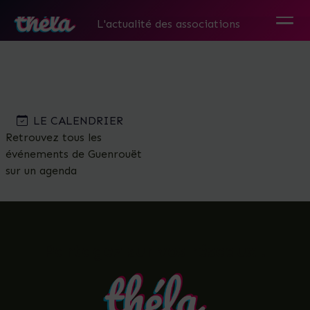
Guenrouët
L'actualité des associations
Skip
to
the
content
LE CALENDRIER
Retrouvez tous les
événements de Guenrouët
sur un agenda
Partagez sur vos réseaux !