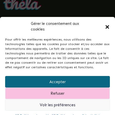
Gérer le consentement aux
• Politique de confidentialité
cookies
• Mentions légales
• Termes et conditions
Pour offrir les meilleures expériences, nous utilisons des
• Guenrouët.fr
technologies telles que les cookies pour stocker et/ou accéder aux
informations des appareils. Le fait de consentir à ces
© 2026 Théla -
Nicolas Le Gall
technologies nous permettra de traiter des données telles que le
comportement de navigation ou les ID uniques sur ce site. Le fait
de ne pas consentir ou de retirer son consentement peut avoir un
effet négatif sur certaines caractéristiques et fonctions.
Ce site dans votre commune ?
Ce site est la réponse simple et conçue pour
Accepter
tous•tes, permettant de développer les liens
intergénérationnels et la vie de votre ville ou
Refuser
commune...
et de garder un fichier à jour de vos
associations.
Contactez-moi pour en discuter.
Voir les préférences
Mobile
Mail