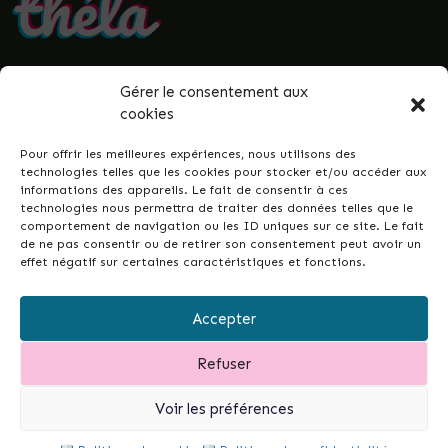
Gérer le consentement aux
• Politique de confidentialité
cookies
• Mentions légales
• Termes et conditions
Pour offrir les meilleures expériences, nous utilisons des
• Guenrouët.fr
technologies telles que les cookies pour stocker et/ou accéder aux
informations des appareils. Le fait de consentir à ces
© 2026 Théla -
Nicolas Le Gall
technologies nous permettra de traiter des données telles que le
comportement de navigation ou les ID uniques sur ce site. Le fait
de ne pas consentir ou de retirer son consentement peut avoir un
effet négatif sur certaines caractéristiques et fonctions.
Ce site dans votre commune ?
Ce site est la réponse simple et conçue pour
Accepter
tous•tes, permettant de développer les liens
intergénérationnels et la vie de votre ville ou
Refuser
commune...
et de garder un fichier à jour de vos
associations.
Contactez-moi pour en discuter.
Voir les préférences
Mobile
Mail