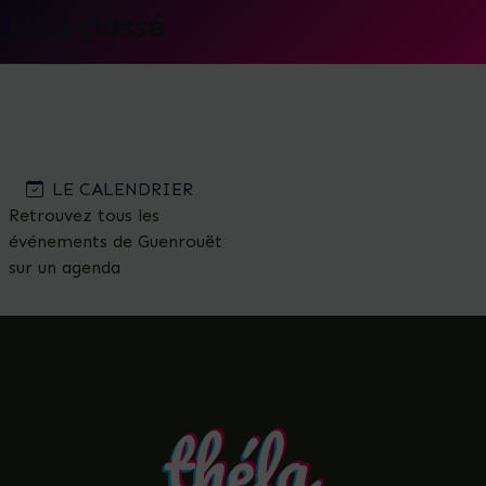
Non classé
Guenrouët
L'actualité des associations
Skip
to
the
content
LE CALENDRIER
Retrouvez tous les
événements de Guenrouët
sur un agenda
Partagez sur vos réseaux !