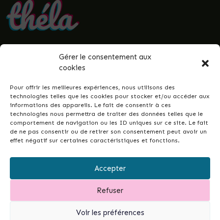
Gérer le consentement aux
• Politique de confidentialité
cookies
• Mentions légales
• Termes et conditions
Pour offrir les meilleures expériences, nous utilisons des
• Guenrouët.fr
technologies telles que les cookies pour stocker et/ou accéder aux
informations des appareils. Le fait de consentir à ces
© 2026 Théla -
Nicolas Le Gall
technologies nous permettra de traiter des données telles que le
comportement de navigation ou les ID uniques sur ce site. Le fait
de ne pas consentir ou de retirer son consentement peut avoir un
effet négatif sur certaines caractéristiques et fonctions.
Ce site dans votre commune ?
Ce site est la réponse simple et conçue pour
Accepter
tous•tes, permettant de développer les liens
intergénérationnels et la vie de votre ville ou
Refuser
commune...
et de garder un fichier à jour de vos
associations.
Contactez-moi pour en discuter.
Voir les préférences