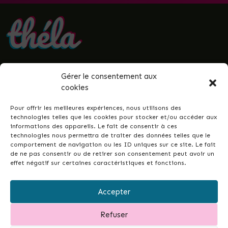
Gérer le consentement aux
• Politique de confidentialité
cookies
• Mentions légales
• Termes et conditions
Pour offrir les meilleures expériences, nous utilisons des
• Guenrouët.fr
technologies telles que les cookies pour stocker et/ou accéder aux
informations des appareils. Le fait de consentir à ces
© 2026 Théla -
Nicolas Le Gall
technologies nous permettra de traiter des données telles que le
comportement de navigation ou les ID uniques sur ce site. Le fait
de ne pas consentir ou de retirer son consentement peut avoir un
effet négatif sur certaines caractéristiques et fonctions.
Ce site dans votre commune ?
Ce site est la réponse simple et conçue pour
Accepter
tous•tes, permettant de développer les liens
intergénérationnels et la vie de votre ville ou
Refuser
commune...
et de garder un fichier à jour de vos