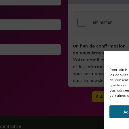
Un lien de confirmation
va vous être envoyé par 
Votre email est uniquemen
et les informations import
Pour offrir
vous sera possible de vous 
les cookies
dans la newsletter.
de consenti
que le comp
pas consent
certaines c
Ac
identialité
Ce site dans votre commun