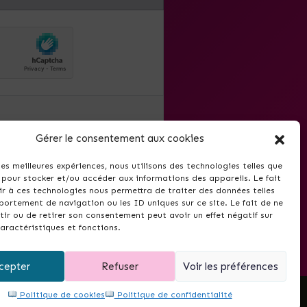
mail.
Gérer le consentement aux cookies
t utilisé pour la newsletter
antes relatives à Thela.fr. Il
 les meilleures expériences, nous utilisons des technologies telles que
désinscrire via le lien inclus
 pour stocker et/ou accéder aux informations des appareils. Le fait
r à ces technologies nous permettra de traiter des données telles
ortement de navigation ou les ID uniques sur ce site. Le fait de ne
ir ou de retirer son consentement peut avoir un effet négatif sur
aractéristiques et fonctions.
cepter
Refuser
Voir les préférences
Politique de cookies
Politique de confidentialité
e ?