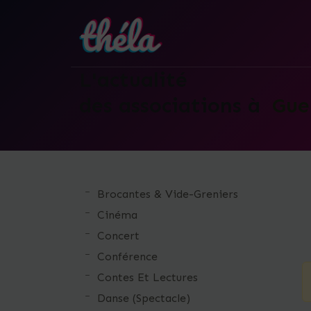
L'actualité
des associations à
Gue
Skip
to
the
Brocantes & Vide-Greniers
content
Cinéma
Concert
Conférence
Contes Et Lectures
Danse (Spectacle)