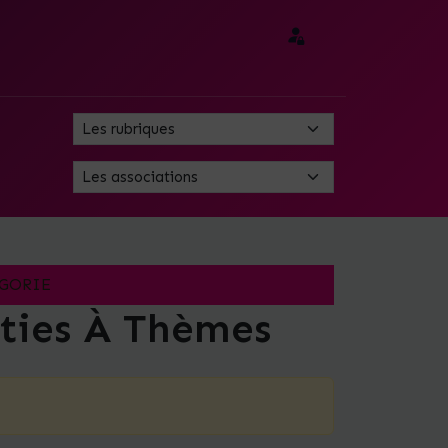
GORIE
rties À Thèmes