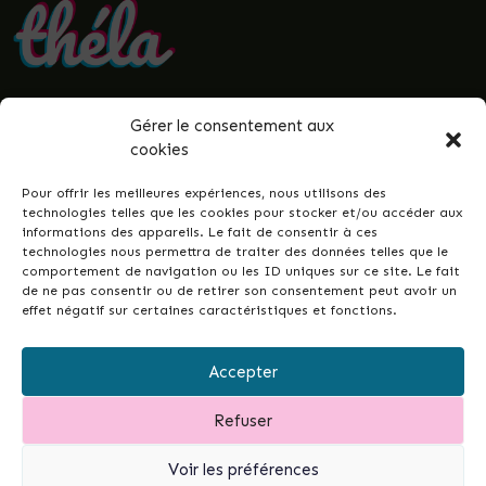
Gérer le consentement aux
• Politique de confidentialité
cookies
• Mentions légales
• Termes et conditions
Pour offrir les meilleures expériences, nous utilisons des
• Guenrouët.fr
technologies telles que les cookies pour stocker et/ou accéder aux
informations des appareils. Le fait de consentir à ces
© 2026 Théla -
Nicolas Le Gall
technologies nous permettra de traiter des données telles que le
comportement de navigation ou les ID uniques sur ce site. Le fait
de ne pas consentir ou de retirer son consentement peut avoir un
effet négatif sur certaines caractéristiques et fonctions.
Ce site dans votre commune ?
Ce site est la réponse simple et conçue pour
Accepter
tous•tes, permettant de développer les liens
intergénérationnels et la vie de votre ville ou
Refuser
commune...
et de garder un fichier à jour de vos
associations.
Contactez-moi pour en discuter.
Voir les préférences