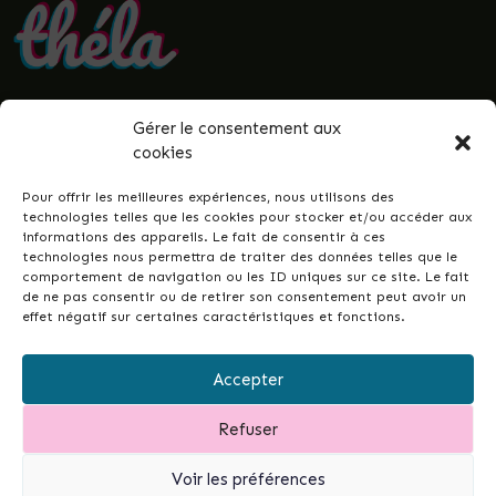
Gérer le consentement aux
• Politique de confidentialité
cookies
• Mentions légales
• Termes et conditions
Pour offrir les meilleures expériences, nous utilisons des
• Guenrouët.fr
technologies telles que les cookies pour stocker et/ou accéder aux
informations des appareils. Le fait de consentir à ces
© 2026 Théla -
Nicolas Le Gall
technologies nous permettra de traiter des données telles que le
comportement de navigation ou les ID uniques sur ce site. Le fait
de ne pas consentir ou de retirer son consentement peut avoir un
effet négatif sur certaines caractéristiques et fonctions.
Ce site dans votre commune ?
Ce site est la réponse simple et conçue pour
Accepter
tous•tes, permettant de développer les liens
intergénérationnels et la vie de votre ville ou
Refuser
commune...
et de garder un fichier à jour de vos
associations.
Contactez-moi pour en discuter.
Voir les préférences