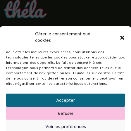
Gérer le consentement aux
• Politique de confidentialité
cookies
• Mentions légales
• Termes et conditions
Pour offrir les meilleures expériences, nous utilisons des
• Guenrouët.fr
technologies telles que les cookies pour stocker et/ou accéder aux
informations des appareils. Le fait de consentir à ces
© 2026 Théla -
Nicolas Le Gall
technologies nous permettra de traiter des données telles que le
comportement de navigation ou les ID uniques sur ce site. Le fait
de ne pas consentir ou de retirer son consentement peut avoir un
effet négatif sur certaines caractéristiques et fonctions.
Ce site dans votre commune ?
Ce site est la réponse simple et conçue pour
Accepter
tous•tes, permettant de développer les liens
intergénérationnels et la vie de votre ville ou
Refuser
commune...
et de garder un fichier à jour de vos
associations.
Contactez-moi pour en discuter.
Voir les préférences