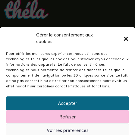
Gérer le consentement aux
• Politique de confidentialité
cookies
• Mentions légales
• Termes et conditions
Pour offrir les meilleures expériences, nous utilisons des
• Guenrouët.fr
technologies telles que les cookies pour stocker et/ou accéder aux
informations des appareils. Le fait de consentir à ces
© 2026 Théla -
Nicolas Le Gall
technologies nous permettra de traiter des données telles que le
comportement de navigation ou les ID uniques sur ce site. Le fait
de ne pas consentir ou de retirer son consentement peut avoir un
effet négatif sur certaines caractéristiques et fonctions.
Ce site dans votre commune ?
Ce site est la réponse simple et conçue pour
Accepter
tous•tes, permettant de développer les liens
intergénérationnels et la vie de votre ville ou
Refuser
commune...
et de garder un fichier à jour de vos
associations.
Contactez-moi pour en discuter.
Voir les préférences