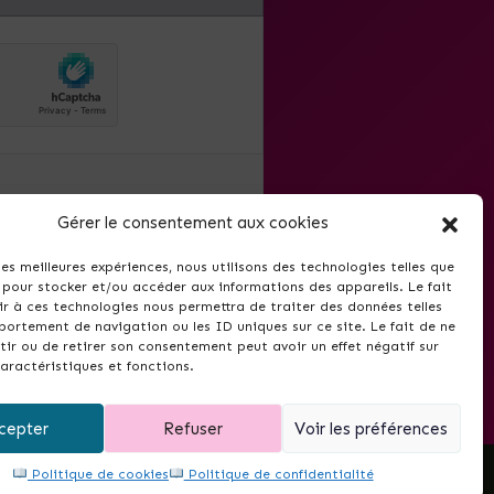
mail.
Gérer le consentement aux cookies
t utilisé pour la newsletter
antes relatives à Thela.fr. Il
 les meilleures expériences, nous utilisons des technologies telles que
désinscrire via le lien inclus
 pour stocker et/ou accéder aux informations des appareils. Le fait
r à ces technologies nous permettra de traiter des données telles
ortement de navigation ou les ID uniques sur ce site. Le fait de ne
ir ou de retirer son consentement peut avoir un effet négatif sur
aractéristiques et fonctions.
cepter
Refuser
Voir les préférences
Politique de cookies
Politique de confidentialité
e ?