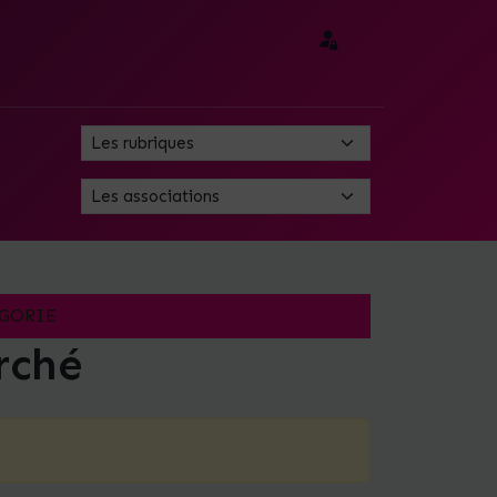
GORIE
rché