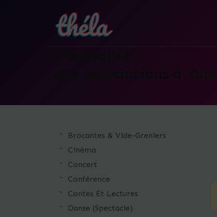
L'actualité
des associations à
Gue
Skip
to
the
Brocantes & Vide-Greniers
content
Cinéma
Concert
Conférence
Contes Et Lectures
Danse (Spectacle)