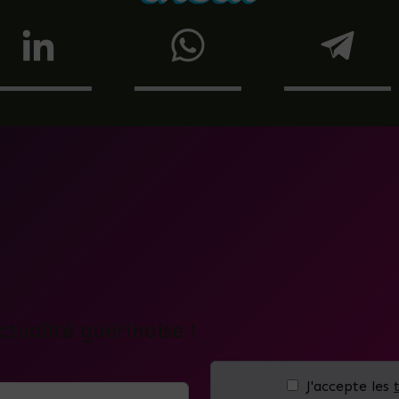
ctualité guérinoise !
J'accepte les