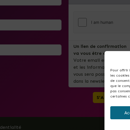
Un lien de confirmation
va vous être envoyé par 
Votre email est uniquemen
et les informations import
Pour offrir
vous sera possible de vous 
les cookies
dans la newsletter.
de consenti
que le comp
pas consent
certaines c
Ac
identialité
Ce site dans votre commun