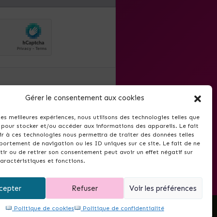
mail.
Gérer le consentement aux cookies
t utilisé pour la newsletter
antes relatives à Thela.fr. Il
 les meilleures expériences, nous utilisons des technologies telles que
désinscrire via le lien inclus
 pour stocker et/ou accéder aux informations des appareils. Le fait
r à ces technologies nous permettra de traiter des données telles
ortement de navigation ou les ID uniques sur ce site. Le fait de ne
ir ou de retirer son consentement peut avoir un effet négatif sur
aractéristiques et fonctions.
cepter
Refuser
Voir les préférences
Politique de cookies
Politique de confidentialité
e ?