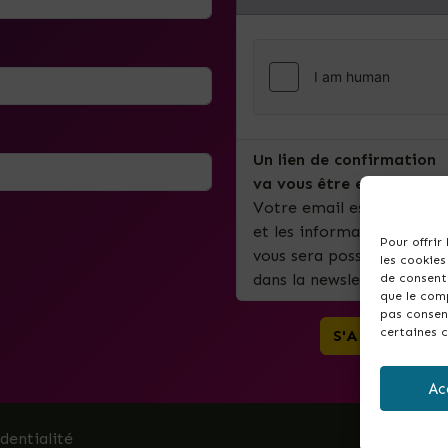
Un lien de confirmation
va vous être envoyé par 
Votre email est uniquemen
et les informations import
Pour offrir
vous sera possible de vous 
les cookies
dans la newsletter.
de consenti
que le comp
pas consent
certaines c
Ac
identialité
Ce site dans votre commun