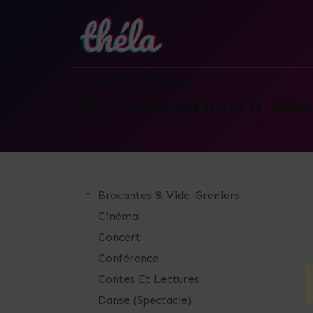
L'actualité
des associations à
Gue
Skip
to
the
Brocantes & Vide-Greniers
content
Cinéma
Concert
Conférence
Contes Et Lectures
Danse (Spectacle)