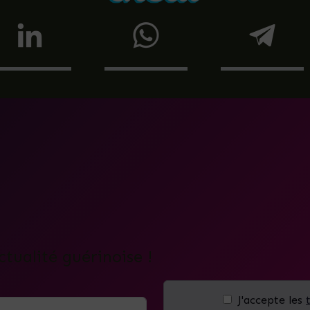
ctualité guérinoise !
J'accepte les