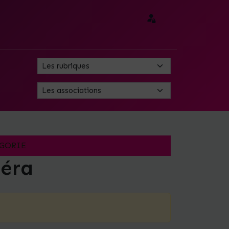
GORIE
éra