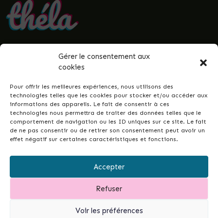
Gérer le consentement aux
• Politique de confidentialité
cookies
• Mentions légales
• Termes et conditions
Pour offrir les meilleures expériences, nous utilisons des
• Guenrouët.fr
technologies telles que les cookies pour stocker et/ou accéder aux
informations des appareils. Le fait de consentir à ces
© 2026 Théla -
Nicolas Le Gall
technologies nous permettra de traiter des données telles que le
comportement de navigation ou les ID uniques sur ce site. Le fait
de ne pas consentir ou de retirer son consentement peut avoir un
effet négatif sur certaines caractéristiques et fonctions.
Ce site dans votre commune ?
Ce site est la réponse simple et conçue pour
Accepter
tous•tes, permettant de développer les liens
intergénérationnels et la vie de votre ville ou
Refuser
commune...
et de garder un fichier à jour de vos
associations.
Contactez-moi pour en discuter.
Voir les préférences