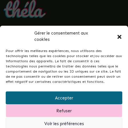
Gérer le consentement aux
• Politique de confidentialité
cookies
• Mentions légales
• Termes et conditions
Pour offrir les meilleures expériences, nous utilisons des
• Guenrouët.fr
technologies telles que les cookies pour stocker et/ou accéder aux
informations des appareils. Le fait de consentir à ces
© 2026 Théla -
Nicolas Le Gall
technologies nous permettra de traiter des données telles que le
comportement de navigation ou les ID uniques sur ce site. Le fait
de ne pas consentir ou de retirer son consentement peut avoir un
effet négatif sur certaines caractéristiques et fonctions.
Ce site dans votre commune ?
Ce site est la réponse simple et conçue pour
Accepter
tous•tes, permettant de développer les liens
intergénérationnels et la vie de votre ville ou
Refuser
commune...
et de garder un fichier à jour de vos
associations.
Contactez-moi pour en discuter.
Voir les préférences